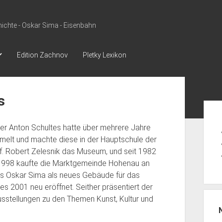
ichte - Oskar Sima - Eisenbahn
Edition Zachnov
Pletky Lexikon
s
Sid
r Anton Schultes hatte über mehrere Jahre
melt und machte diese in der Hauptschule der
of. Robert Zelesnik das Museum, und seit 1982
1998 kaufte die Marktgemeinde Hohenau an
s Oskar Sima als neues Gebäude für das
 2001 neu eröffnet. Seither präsentiert der
stellungen zu den Themen Kunst, Kultur und