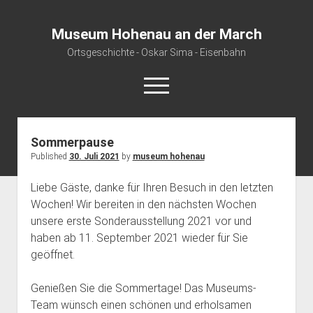
Museum Hohenau an der March
Ortsgeschichte - Oskar Sima - Eisenbahn
open
menu
Sommerpause
open
Das Museum
dropdown
Published
30. Juli 2021
by
museum hohenau
Geschichte des Museums
Der Ort
menu
Liebe Gäste, danke für Ihren Besuch in den letzten
open
Objekte und Erinnerungen sammeln – Sammelaufruf
Besucherinformationen
dropdown
Wochen! Wir bereiten in den nächsten Wochen
Die Dauerausstellung
Edition Zachnov
Podcasts
menu
unsere erste Sonderausstellung 2021 vor und
Sonderausstellungen
Pletky Lexikon
haben ab 11. September 2021 wieder für Sie
geöffnet.
Veranstaltungen
Genießen Sie die Sommertage! Das Museums-
Team wünsch einen schönen und erholsamen